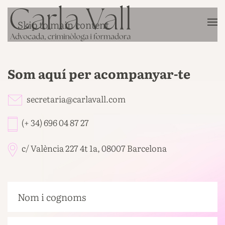
Skip to main content
Som aquí per acompanyar-te
secretaria@carlavall.com
(+ 34) 696 04 87 27
c/ València 227 4t 1a, 08007 Barcelona