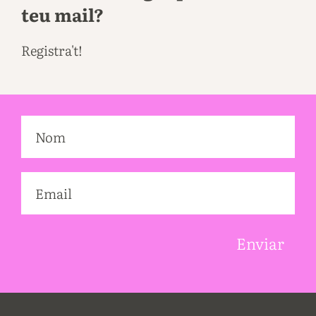
teu mail?
Registra't!