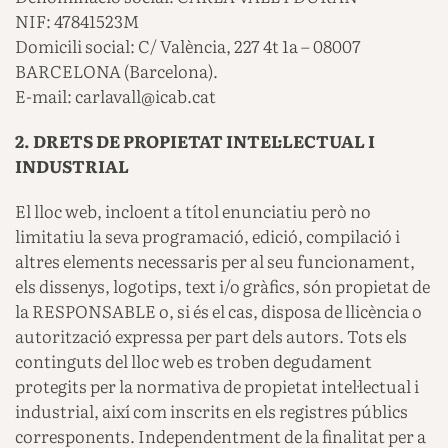
NIF: 47841523M
Domicili social: C/ València, 227 4t 1a – 08007
BARCELONA (Barcelona).
E-mail: carlavall@icab.cat
2. DRETS DE PROPIETAT INTEL·LECTUAL I
INDUSTRIAL
El lloc web, incloent a títol enunciatiu però no
limitatiu la seva programació, edició, compilació i
altres elements necessaris per al seu funcionament,
els dissenys, logotips, text i/o gràfics, són propietat de
la RESPONSABLE o, si és el cas, disposa de llicència o
autorització expressa per part dels autors. Tots els
continguts del lloc web es troben degudament
protegits per la normativa de propietat intel·lectual i
industrial, així com inscrits en els registres públics
corresponents. Independentment de la finalitat per a