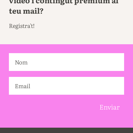
vídeo i contingut premium al
teu mail?
Registra't!