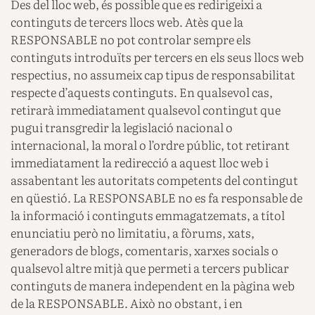
Des del lloc web, és possible que es redirigeixi a
continguts de tercers llocs web. Atès que la
RESPONSABLE no pot controlar sempre els
continguts introduïts per tercers en els seus llocs web
respectius, no assumeix cap tipus de responsabilitat
respecte d’aquests continguts. En qualsevol cas,
retirarà immediatament qualsevol contingut que
pugui transgredir la legislació nacional o
internacional, la moral o l’ordre públic, tot retirant
immediatament la redirecció a aquest lloc web i
assabentant les autoritats competents del contingut
en qüestió. La RESPONSABLE no es fa responsable de
la informació i continguts emmagatzemats, a títol
enunciatiu però no limitatiu, a fòrums, xats,
generadors de blogs, comentaris, xarxes socials o
qualsevol altre mitjà que permeti a tercers publicar
continguts de manera independent en la pàgina web
de la RESPONSABLE. Això no obstant, i en