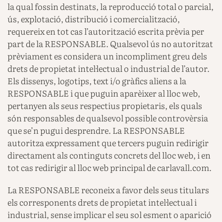
la qual fossin destinats, la reproducció total o parcial,
ús, explotació, distribució i comercialització,
requereix en tot cas l’autorització escrita prèvia per
part de la RESPONSABLE. Qualsevol ús no autoritzat
prèviament es considera un incompliment greu dels
drets de propietat intel·lectual o industrial de l’autor.
Els dissenys, logotips, text i/o gràfics aliens a la
RESPONSABLE i que puguin aparèixer al lloc web,
pertanyen als seus respectius propietaris, els quals
són responsables de qualsevol possible controvèrsia
que se’n pugui desprendre. La RESPONSABLE
autoritza expressament que tercers puguin redirigir
directament als continguts concrets del lloc web, i en
tot cas redirigir al lloc web principal de carlavall.com.
La RESPONSABLE reconeix a favor dels seus titulars
els corresponents drets de propietat intel·lectual i
industrial, sense implicar el seu sol esment o aparició