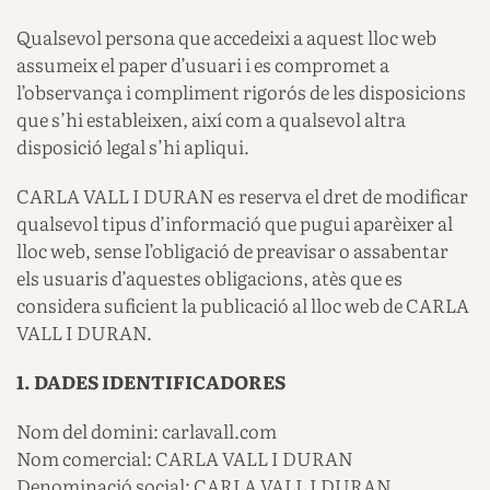
Qualsevol persona que accedeixi a aquest lloc web
assumeix el paper d’usuari i es compromet a
l’observança i compliment rigorós de les disposicions
que s’hi estableixen, així com a qualsevol altra
disposició legal s’hi apliqui.
CARLA VALL I DURAN es reserva el dret de modificar
qualsevol tipus d’informació que pugui aparèixer al
lloc web, sense l’obligació de preavisar o assabentar
els usuaris d’aquestes obligacions, atès que es
considera suficient la publicació al lloc web de CARLA
VALL I DURAN.
1. DADES IDENTIFICADORES
Nom del domini: carlavall.com
Nom comercial: CARLA VALL I DURAN
Denominació social: CARLA VALL I DURAN