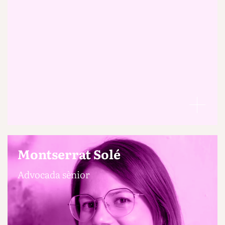
Montserrat Solé
Advocada sènior