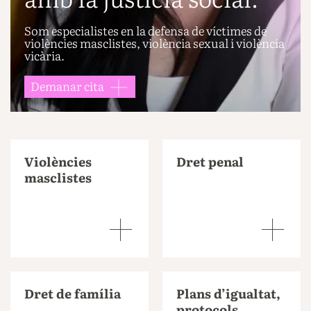
Som especialistes en la defensa de víctimes de
violències masclistes, violència sexual i violència
vicària.
Demanar cita
Violències
Dret penal
masclistes
Dret de família
Plans d’igualtat,
protocols,